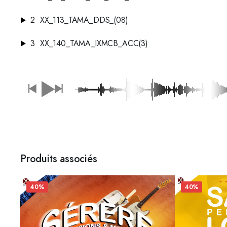
2
XX_113_TAMA_DDS_(08)
3
XX_140_TAMA_IXMCB_ACC(3)
Produits associés
40%
40%