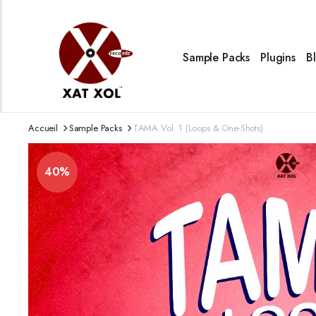
Sample Packs
Plugins
B
Accueil
Sample Packs
TAMA Vol. 1 (Loops & One-Shots)
40%