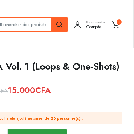
Se connecter
0
Compte
Vol. 1 (Loops & One-Shots)
15.000
CFA
CFA
duit a été ajouté au panier
de 26 personne(s)
.