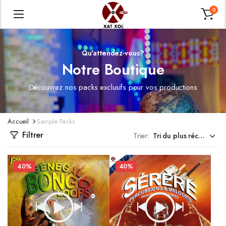
0
Qu'attendez-vous?
Notre Boutique
Découvrez nos packs exclusifs pour vos productions
Accueil
Sample Packs
Filtrer
Trier:
40%
40%