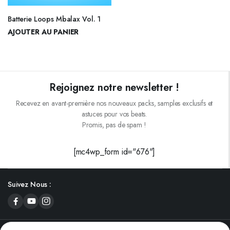
Batterie Loops Mbalax Vol. 1
AJOUTER AU PANIER
10.000
CFA
15.000
CFA
Le
Le
prix
prix
initial
actuel
était :
est :
Rejoignez notre newsletter !
15.000CFA.
10.000CFA.
Recevez en avant-première nos nouveaux packs, samples exclusifs et
astuces pour vos beats.
Promis, pas de spam !
[mc4wp_form id="676"]
Suivez Nous :