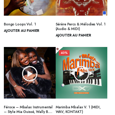
Bongo Loops Vol. 1
Sérère Percs & Mélodies Vol. 1
(Audio & MIDI)
AJOUTER AU PANIER
AJOUTER AU PANIER
15.000
CFA
25.000
CFA
15.000
CFA
Le
Le
25.000
CFA
Le
Le
prix
prix
prix
prix
initial
actuel
40%
initial
actuel
était :
est :
était :
est :
25.000CFA.
15.000CFA.
25.000CFA.
15.000CFA.
Féroce – Mbalax Instrumental
Marimba Mbalax V. 1 (MIDI,
– Style Mia Guissé, Wally B.
WAV, KONTAKT)