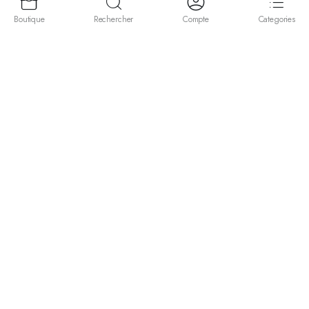
Boutique
Rechercher
Compte
Categories
Rejoignez notre newsletter !
Recevez en avant-première nos nouveaux packs, samples exclusifs et
astuces pour vos beats.
Promis, pas de spam !
[mc4wp_form id="676"]
Suivez Nous :