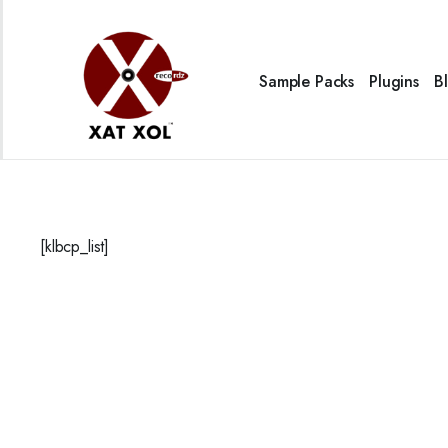
Sample Packs
Plugins
B
[klbcp_list]